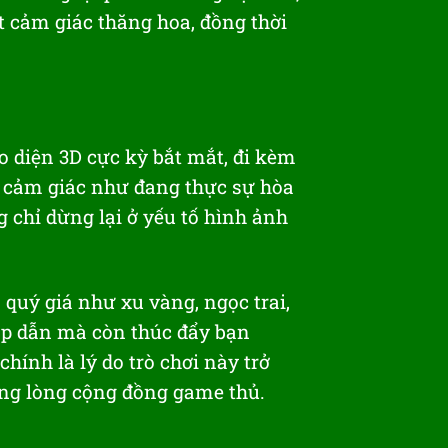
 cảm giác thăng hoa, đồng thời
o diện 3D cực kỳ bắt mắt, đi kèm
ó cảm giác như đang thực sự hòa
 chỉ dừng lại ở yếu tố hình ảnh
quý giá như xu vàng, ngọc trai,
ấp dẫn mà còn thúc đẩy bạn
ính là lý do trò chơi này trở
rong lòng cộng đồng game thủ.