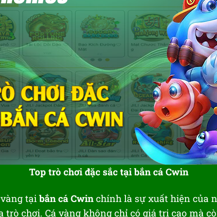
Top trò chơi đặc sắc tại bắn cá Cwin
 vàng tại
bắn cá Cwin
chính là sự xuất hiện của 
 trò chơi. Cá vàng không chỉ có giá trị cao mà 