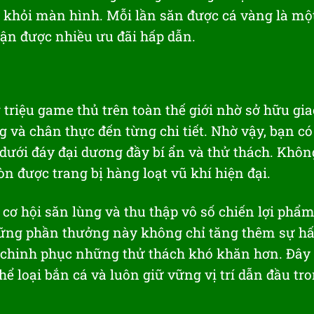
 khỏi màn hình. Mỗi lần săn được cá vàng là một
hận được nhiều ưu đãi hấp dẫn.
triệu game thủ trên toàn thế giới nhờ sở hữu gia
 và chân thực đến từng chi tiết. Nhờ vậy, bạn c
ưới đáy đại dương đầy bí ẩn và thử thách. Không
òn được trang bị hàng loạt vũ khí hiện đại.
ơ hội săn lùng và thu thập vô số chiến lợi phẩm 
Những phần thưởng này không chỉ tăng thêm sự h
 chinh phục những thử thách khó khăn hơn. Đây ch
ể loại bắn cá và luôn giữ vững vị trí dẫn đầu t