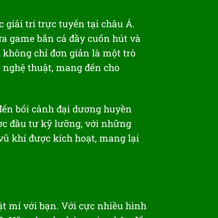
giải trí trực tuyến tại châu Á.
tựa game bắn cá đầy cuốn hút và
i không chỉ đơn giản là một trò
kế nghệ thuật, mang đến cho
 đến bối cảnh đại dương huyền
ợc đầu tư kỹ lưỡng, với những
vũ khí được kích hoạt, mang lại
 mí với bạn. Với cực nhiều hình