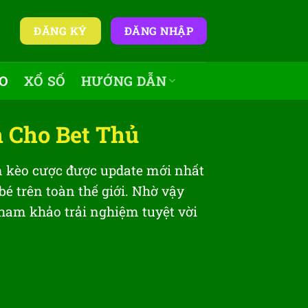
ĐĂNG KÝ
ĐĂNG NHẬP
O
XỔ SỐ
HƯỚNG DẪN
 Cho Bet Thủ
ăm kèo cược được update mới nhất
é trên toàn thế giới. Nhờ vậy
tham khảo trải nghiệm tuyệt vời