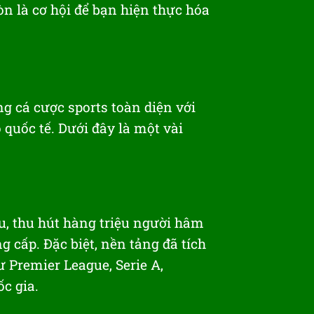
n là cơ hội để bạn hiện thực hóa
 cá cược sports toàn diện với
quốc tế. Dưới đây là một vài
ầu, thu hút hàng triệu người hâm
 cấp. Đặc biệt, nền tảng đã tích
ư Premier League, Serie A,
c gia.