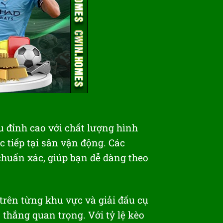
u đỉnh cao với chất lượng hình
 tiếp tại sân vận động. Các
chuẩn xác, giúp bạn dễ dàng theo
trên từng khu vực và giải đấu cụ
thắng quan trọng. Với tỷ lệ kèo