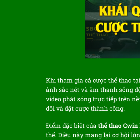
Khi tham gia cá cược thể thao t
ảnh sắc nét và âm thanh sống độ
video phát sóng trực tiếp trên n
dõi và đặt cược thành công.
Điểm đặc biệt của
thể thao Cwin
thể. Điều này mang lại cơ hội lớ