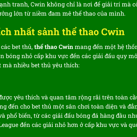
h tranh, Cwin không chỉ là nơi để giải trí mà cò
ưởng lớn từ niềm đam mê thể thao của mình.
ch nhất sảnh thể thao Cwin
các bet thủ,
thể thao Cwin
mang đến một hệ thống
ận bóng nhỏ cấp khu vực đến các giải đấu quy mô 
 mà nhiều bet thủ yêu thích:
í được yêu thích và quan tâm rộng rãi trên toàn c
g đến cho bet thủ một sân chơi toàn diện và đẳng
 và phổ biến, từ các giải đấu bóng đá hàng đầu nh
League đến các giải nhỏ hơn ở cấp khu vực và quố