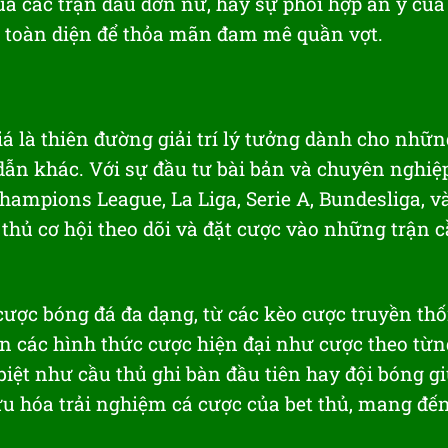
a các trận đấu đơn nữ, hay sự phối hợp ăn ý của
 toàn diện để thỏa mãn đam mê quần vợt.
á là thiên đường giải trí lý tưởng dành cho nhữ
ẫn khác. Với sự đầu tư bài bản và chuyên nghiệp.
Champions League, La Liga, Serie A, Bundesliga, 
hủ cơ hội theo dõi và đặt cược vào những trận c
ược bóng đá đa dạng, từ các kèo cược truyền thốn
ến các hình thức cược hiện đại như cược theo từng
biệt như cầu thủ ghi bàn đầu tiên hay đội bóng gi
ưu hóa trải nghiệm cá cược của bet thủ, mang đế