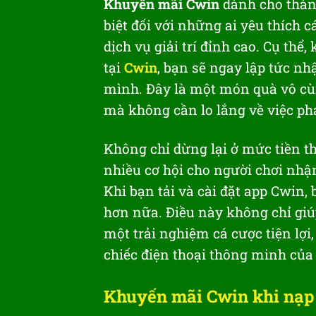
Khuyến mãi Cwin
dành cho thành
biệt đối với những ai yêu thích
dịch vụ giải trí đỉnh cao. Cụ thể
tại
Cwin
, bạn sẽ ngay lập tức n
mình. Đây là một món quà vô cùng
mà không cần lo lắng về việc phả
Không chỉ dừng lại ở mức tiền t
nhiều cơ hội cho người chơi nhận
Khi bạn tải và cài đặt app Cwin,
hơn nữa. Điều này không chỉ giú
một trải nghiệm cá cược tiện lợi,
chiếc điện thoại thông minh của
Khuyến mãi Cwin khi nạ