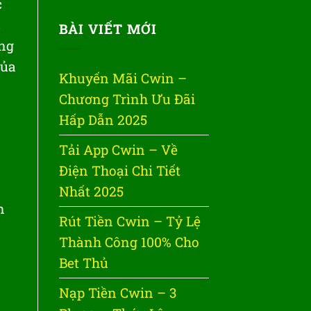
c
c
BÀI VIẾT MỚI
ông
của
Khuyến Mãi Cwin –
Chương Trình Ưu Đãi
Hấp Dẫn 2025
Tải App Cwin – Về
Điện Thoại Chi Tiết
Nhất 2025
n
Rút Tiền Cwin – Tỷ Lệ
Thành Công 100% Cho
Bet Thủ
Nạp Tiền Cwin – 3