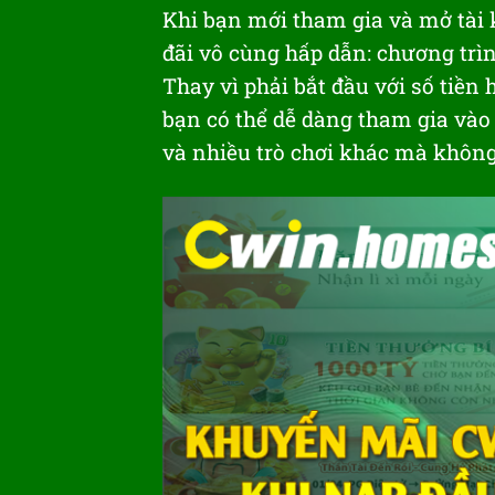
Khi bạn mới tham gia và mở tài
đãi vô cùng hấp dẫn: chương trình
Thay vì phải bắt đầu với số tiền
bạn có thể dễ dàng tham gia vào c
và nhiều trò chơi khác mà không 