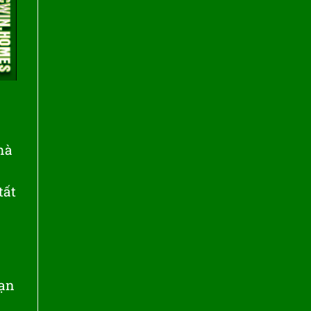
mà
tất
bạn