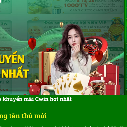
 khuyến mãi Cwin hot nhất
ng tân thủ mới