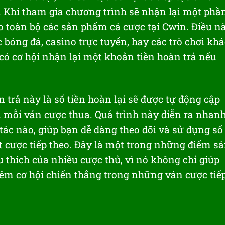
o. Khi tham gia chương trình sẽ nhận lại một phầ
ho toàn bộ các sản phẩm cá cược tại Cwin. Điều n
 bóng đá, casino trực tuyến, hay các trò chơi khá
u có cơ hội nhận lại một khoản tiền hoàn trả nếu
n trả này là số tiền hoàn lại sẽ được tự động cập
 mỗi ván cược thua. Quá trình này diễn ra nhan
tác nào, giúp bạn dễ dàng theo dõi và sử dụng số
ặt cược tiếp theo. Đây là một trong những điểm s
 thích của nhiều cược thủ, vì nó không chỉ giúp
hêm cơ hội chiến thắng trong những ván cược tiế