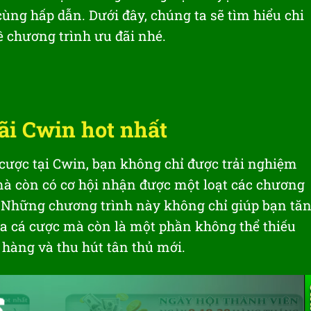
ùng hấp dẫn. Dưới đây, chúng ta sẽ tìm hiểu chi
về chương trình ưu đãi nhé.
i Cwin hot nhất
 cược tại Cwin, bạn không chỉ được trải nghiệm
 mà còn có cơ hội nhận được một loạt các chương
 Những chương trình này không chỉ giúp bạn tă
a cá cược mà còn là một phần không thể thiếu
 hàng và thu hút tân thủ mới.